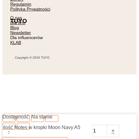
Regulamin
Polityka Prywatności
O nas
TUYO
Dla firm
Blog
Newsletter
Dla influencerów
KLAB
Copyright © 2026 TUYO
Dostępność:
Na stanie
ilość Notes w kropki Moon Navy A5
-
+