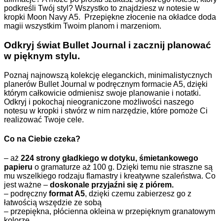
podkreśli Twój styl? Wszystko to znajdziesz w notesie w
kropki Moon Navy A5. Przepiękne złocenie na okładce doda
magii wszystkim Twoim planom i marzeniom.
Odkryj świat Bullet Journal i zacznij planować
w pięknym stylu.
Poznaj najnowszą kolekcję eleganckich, minimalistycznych
planerów Bullet Journal w podręcznym formacie A5, dzięki
którym całkowicie odmienisz swoje planowanie i notatki.
Odkryj i pokochaj nieograniczone możliwości naszego
notesu w kropki i stwórz w nim narzędzie, które pomoże Ci
realizować Twoje cele.
Co na Ciebie czeka?
– aż
224 strony gładkiego w dotyku, śmietankowego
papieru
o gramaturze aż 100 g. Dzięki temu nie straszne są
mu wszelkiego rodzaju flamastry i kreatywne szaleństwa. Co
jest ważne –
doskonale przyjaźni się z piórem.
– podręczny
format A5
, dzięki czemu zabierzesz go z
łatwością wszędzie ze sobą
– przepiękna, płócienna okleina w przepięknym granatowym
kolorze