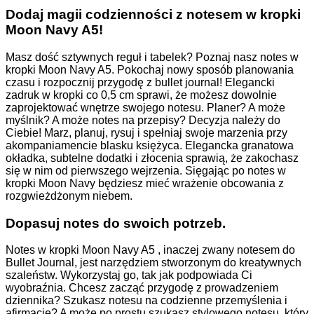
Dodaj magii codzienności z notesem w kropki
Moon Navy A5!
Masz dość sztywnych reguł i tabelek? Poznaj nasz notes w
kropki Moon Navy A5. Pokochaj nowy sposób planowania
czasu i rozpocznij przygodę z bullet journal! Elegancki
zadruk w kropki co 0,5 cm sprawi, że możesz dowolnie
zaprojektować wnętrze swojego notesu. Planer? A może
myślnik? A może notes na przepisy? Decyzja należy do
Ciebie! Marz, planuj, rysuj i spełniaj swoje marzenia przy
akompaniamencie blasku księżyca. Elegancka granatowa
okładka, subtelne dodatki i złocenia sprawią, że zakochasz
się w nim od pierwszego wejrzenia. Sięgając po notes w
kropki Moon Navy będziesz mieć wrażenie obcowania z
rozgwieżdżonym niebem.
Dopasuj notes do swoich potrzeb.
Notes w kropki Moon Navy A5 , inaczej zwany notesem do
Bullet Journal, jest narzędziem stworzonym do kreatywnych
szaleństw. Wykorzystaj go, tak jak podpowiada Ci
wyobraźnia. Chcesz zacząć przygodę z prowadzeniem
dziennika? Szukasz notesu na codzienne przemyślenia i
afirmacje? A może po prostu szukasz stylowego notesu, który