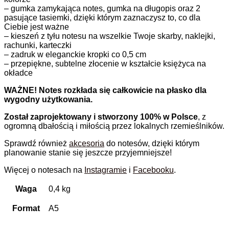
– gumka zamykająca notes, gumka na długopis oraz 2
pasujące tasiemki, dzięki którym zaznaczysz to, co dla
Ciebie jest ważne
– kieszeń z tyłu notesu na wszelkie Twoje skarby, naklejki,
rachunki, karteczki
– zadruk w eleganckie kropki co 0,5 cm
– przepiękne, subtelne złocenie w kształcie księżyca na
okładce
WAŻNE! Notes rozkłada się całkowicie na płasko dla
wygodny użytkowania.
Został zaprojektowany i stworzony 100% w Polsce
, z
ogromną dbałością i miłością przez lokalnych rzemieślników.
Sprawdź również
akcesoria
do notesów, dzięki którym
planowanie stanie się jeszcze przyjemniejsze!
Więcej o notesach na
Instagramie
i
Facebooku
.
Waga
0,4 kg
Format
A5