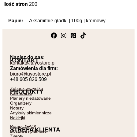
Ilość stron
200
Papier
Aksamitnie gładki | 100g | kremowy
Napisz do nas:
KONTAKT
kontakt@tuyostore.pl
Zamówienia dla firm:
biuro@tuyostore.pl
+48 605 826 509
Zobacz wszystko
PRODUKTY
Kalendarze
Planery niedatowane
Organizery
Notesy
Artykuły piśmiennicze
Naklejki
Pomoc (FAQ)
STREFA KLIENTA
Dostawa i płatności
Zwroty