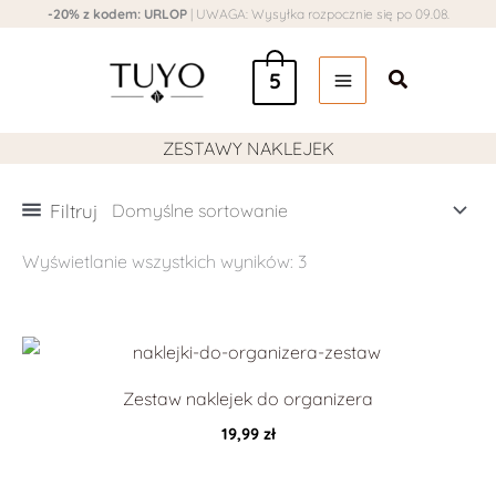
Przejdź
-20% z kodem: URLOP
| UWAGA: Wysyłka rozpocznie się po 09.08.
do
Szukaj
treści
5
ZESTAWY NAKLEJEK
Filtruj
Wyświetlanie wszystkich wyników: 3
Zestaw naklejek do organizera
19,99
zł