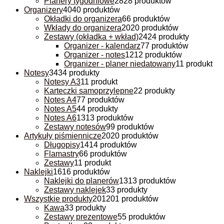
Planery tygodniowe
28
28 produktów
Organizery
40
40 produktów
Okładki do organizera
6
6 produktów
Wkłady do organizera
20
20 produktów
Zestawy (okładka + wkład)
24
24 produkty
Organizer - kalendarz
7
7 produktów
Organizer - notes
12
12 produktów
Organizer - planer niedatowany
1
1 produkt
Notesy
34
34 produkty
Notesy A3
1
1 produkt
Karteczki samoprzylepne
2
2 produkty
Notes A4
7
7 produktów
Notes A5
4
4 produkty
Notes A6
13
13 produktów
Zestawy notesów
9
9 produktów
Artykuły piśmiennicze
20
20 produktów
Długopisy
14
14 produktów
Flamastry
6
6 produktów
Zestawy
1
1 produkt
Naklejki
16
16 produktów
Naklejki do planerów
13
13 produktów
Zestawy naklejek
3
3 produkty
Wszystkie produkty
201
201 produktów
Kawa
3
3 produkty
Zestawy prezentowe
5
5 produktów