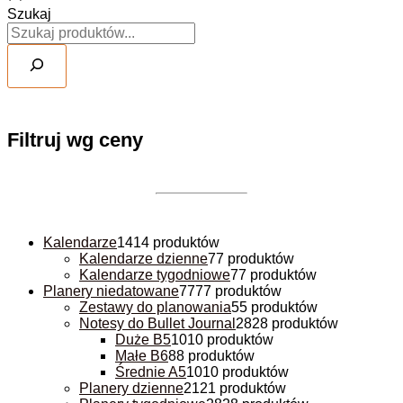
Szukaj
Filtruj wg ceny
Kalendarze
14
14 produktów
Kalendarze dzienne
7
7 produktów
Kalendarze tygodniowe
7
7 produktów
Planery niedatowane
77
77 produktów
Zestawy do planowania
5
5 produktów
Notesy do Bullet Journal
28
28 produktów
Duże B5
10
10 produktów
Małe B6
8
8 produktów
Średnie A5
10
10 produktów
Planery dzienne
21
21 produktów