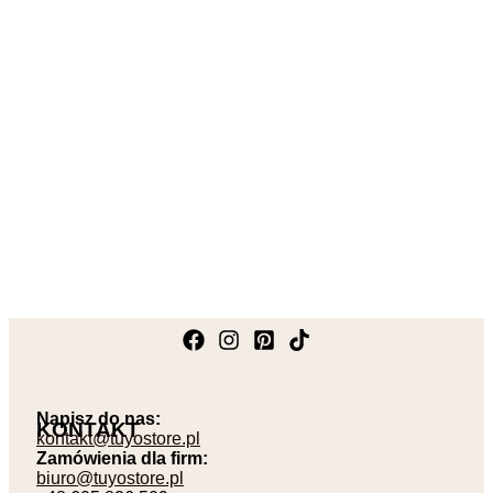
KONSULTACJE
350,00
zł
–
750,00
zł
Zakres cen: od 350,00 zł do
750,00 zł
WERSJA BASIC – 1 spotkanie (60 min) 149 zł
WERSJA PRO – 2 spotkania (120 min) 249 zł
WERSJA EXPERT – 3 spotkania (180 min) 349 zł
Clear
Napisz do nas:
KONTAKT
kontakt@tuyostore.pl
Zamówienia dla firm:
biuro@tuyostore.pl