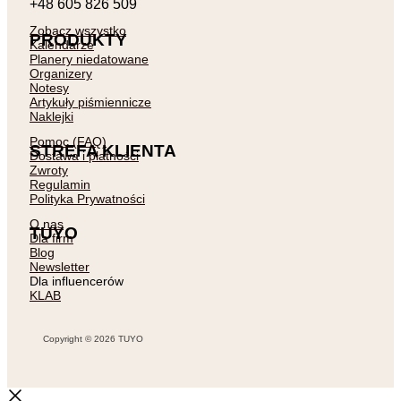
+48 605 826 509
Zobacz wszystko
PRODUKTY
Kalendarze
Planery niedatowane
Organizery
Notesy
Artykuły piśmiennicze
Naklejki
Pomoc (FAQ)
STREFA KLIENTA
Dostawa i płatności
Zwroty
Regulamin
Polityka Prywatności
O nas
TUYO
Dla firm
Blog
Newsletter
Dla influencerów
KLAB
Copyright © 2026 TUYO