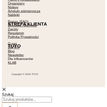
Organizery
Notesy
Artykuły piśmiennicze
Naklejki
Pomoc (FAQ)
STREFA KLIENTA
Dostawa i płatności
Zwroty
Regulamin
Polityka Prywatności
O nas
TUYO
Dla firm
Blog
Newsletter
Dla influencerów
KLAB
Copyright © 2026 TUYO
Szukaj