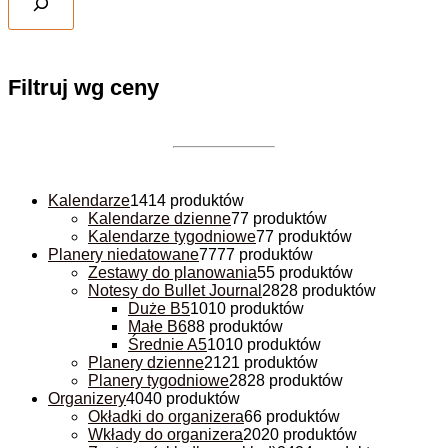
Filtruj wg ceny
Kalendarze
14
14 produktów
Kalendarze dzienne
7
7 produktów
Kalendarze tygodniowe
7
7 produktów
Planery niedatowane
77
77 produktów
Zestawy do planowania
5
5 produktów
Notesy do Bullet Journal
28
28 produktów
Duże B5
10
10 produktów
Małe B6
8
8 produktów
Średnie A5
10
10 produktów
Planery dzienne
21
21 produktów
Planery tygodniowe
28
28 produktów
Organizery
40
40 produktów
Okładki do organizera
6
6 produktów
Wkłady do organizera
20
20 produktów