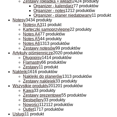
Zestawy (okładka + wkład)
24
24 produkty
Organizer - kalendarz
7
7 produktów
Organizer - notes
12
12 produktów
Organizer - planer niedatowany
1
1 produkt
Notesy
34
34 produkty
Notesy A3
1
1 produkt
Karteczki samoprzylepne
2
2 produkty
Notes A4
7
7 produktów
Notes A5
4
4 produkty
Notes A6
13
13 produktów
Zestawy notesów
9
9 produktów
Artykuły piśmiennicze
20
20 produktów
Długopisy
14
14 produktów
Flamastry
6
6 produktów
Zestawy
1
1 produkt
Naklejki
16
16 produktów
Naklejki do planerów
13
13 produktów
Zestawy naklejek
3
3 produkty
Wszystkie produkty
201
201 produktów
Kawa
3
3 produkty
Zestawy prezentowe
5
5 produktów
Bestsellery
3
3 produkty
Nowości
112
112 produktów
Outlet
17
17 produktów
Usługi
1
1 produkt