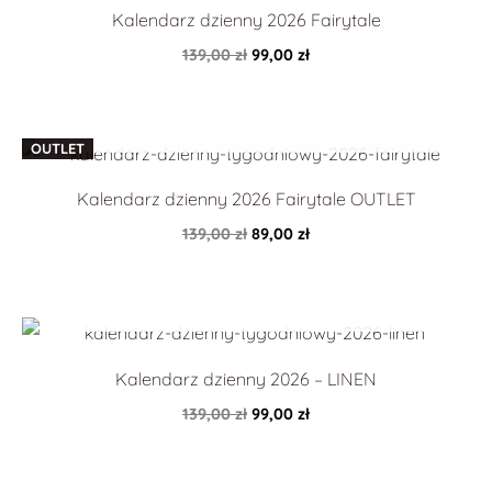
wynosiła:
wynosi:
Kalendarz dzienny 2026 Fairytale
139,00 zł.
99,00 zł.
139,00
zł
99,00
zł
Pierwotna
Aktualna
OUTLET
cena
cena
wynosiła:
wynosi:
Kalendarz dzienny 2026 Fairytale OUTLET
139,00 zł.
89,00 zł.
139,00
zł
89,00
zł
Pierwotna
Aktualna
cena
cena
wynosiła:
wynosi:
Kalendarz dzienny 2026 – LINEN
139,00 zł.
99,00 zł.
139,00
zł
99,00
zł