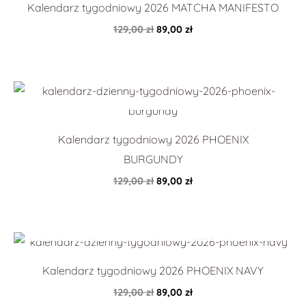
Kalendarz tygodniowy 2026 MATCHA MANIFESTO
129,00
zł
89,00
zł
Pierwotna
Aktualna
cena
cena
wynosiła:
wynosi:
129,00 zł.
89,00 zł.
Kalendarz tygodniowy 2026 PHOENIX
BURGUNDY
129,00
zł
89,00
zł
Pierwotna
Aktualna
cena
cena
wynosiła:
wynosi:
Kalendarz tygodniowy 2026 PHOENIX NAVY
129,00 zł.
89,00 zł.
129,00
zł
89,00
zł