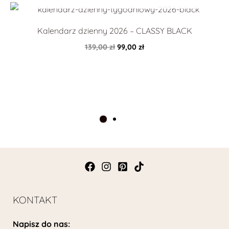
Pierwotna
Aktualna
cena
cena
wynosiła:
wynosi:
Kalendarz dzienny 2026 – CLASSY BLACK
139,00 zł.
99,00 zł.
139,00
zł
99,00
zł
KONTAKT
Napisz do nas: