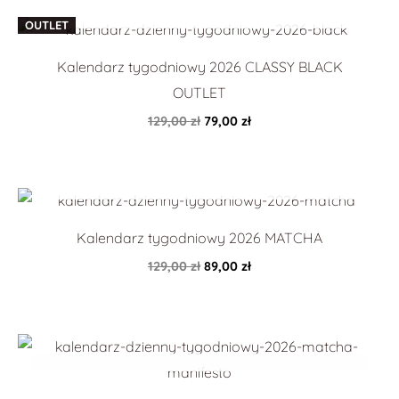
Pierwotna
Aktualna
OUTLET
cena
cena
wynosiła:
wynosi:
Kalendarz tygodniowy 2026 CLASSY BLACK
129,00 zł.
79,00 zł.
OUTLET
129,00
zł
79,00
zł
Pierwotna
Aktualna
cena
cena
wynosiła:
wynosi:
Kalendarz tygodniowy 2026 MATCHA
129,00 zł.
89,00 zł.
129,00
zł
89,00
zł
Pierwotna
Aktualna
cena
cena
wynosiła:
wynosi:
129,00 zł.
89,00 zł.