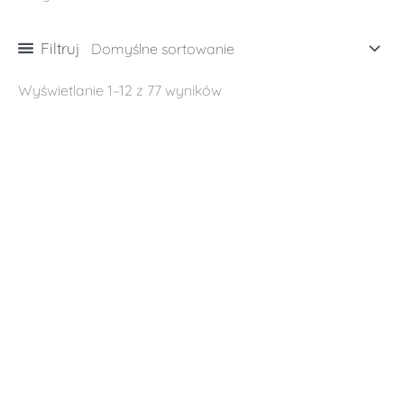
Filtruj
Wyświetlanie 1–12 z 77 wyników
NOWOŚĆ!
Dziennik Wdzięczności – GRATITUDE JOURNAL
Linen
119,00
zł