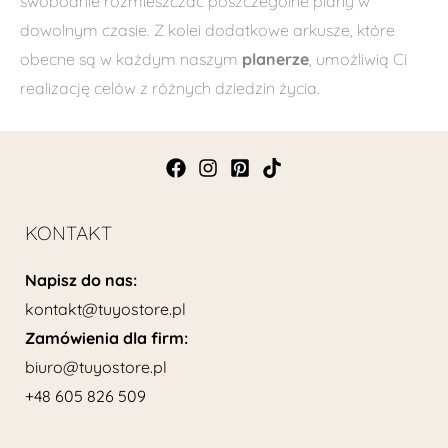
swobodnie rozmieszczać poszczególne plany w
dowolnym czasie. Z kolei dodatkowe arkusze, które
obecne są w każdym naszym
planerze
, umożliwią Ci
realizację celów z różnych dziedzin życia.
KONTAKT
Napisz do nas:
kontakt@tuyostore.pl
Zamówienia dla firm:
biuro@tuyostore.pl
+48 605 826 509