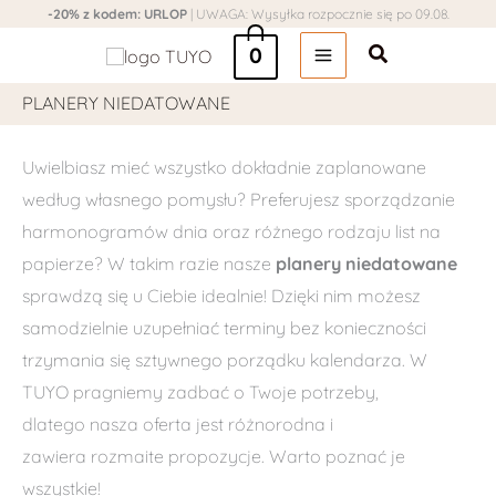
Przejdź
-20% z kodem: URLOP
| UWAGA: Wysyłka rozpocznie się po 09.08.
do
Szukaj
0
treści
PLANERY NIEDATOWANE
Uwielbiasz mieć wszystko dokładnie zaplanowane
według własnego pomysłu? Preferujesz sporządzanie
harmonogramów dnia oraz różnego rodzaju list na
papierze? W takim razie nasze
planery niedatowane
sprawdzą się u Ciebie idealnie! Dzięki nim możesz
samodzielnie uzupełniać terminy bez konieczności
trzymania się sztywnego porządku kalendarza. W
TUYO pragniemy zadbać o Twoje potrzeby,
dlatego nasza oferta jest różnorodna i
zawiera rozmaite propozycje. Warto poznać je
wszystkie!