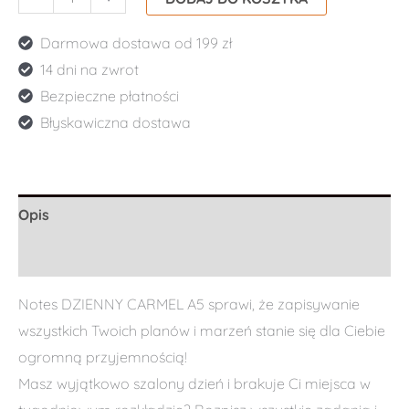
Darmowa dostawa od 199 zł
14 dni na zwrot
Bezpieczne płatności
Błyskawiczna dostawa
Opis
Informacje dodatkowe
Notes DZIENNY CARMEL A5 sprawi, że zapisywanie
wszystkich Twoich planów i marzeń stanie się dla Ciebie
ogromną przyjemnością!
Masz wyjątkowo szalony dzień i brakuje Ci miejsca w