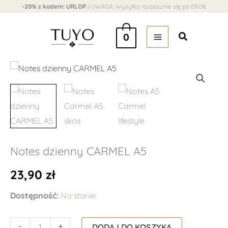
Przejdź
-20% z kodem: URLOP
| UWAGA: Wysyłka rozpocznie się po 09.08.
do
Szukaj
treści
0
ilość
Notes
dzienny
CARMEL
A5
Notes dzienny CARMEL A5
23,90
zł
Dostępność:
Na stanie
-
+
DODAJ DO KOSZYKA