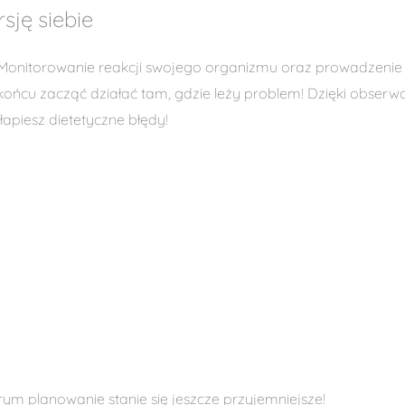
sję siebie
Monitorowanie reakcji swojego organizmu oraz prowadzenie st
końcu zacząć działać tam, gdzie leży problem! Dzięki obserwa
wyłapiesz dietetyczne błędy!
rym planowanie stanie się jeszcze przyjemniejsze!