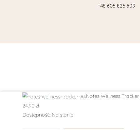
+48 605 826 509
ilość
Notes Wellness Tracker
Notes
24,90
zł
Wellness
Dostępność:
Na stanie
Tracker
A4
-
+
DODAJ DO KOSZYKA