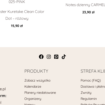
Notes dzienny CARMEL
ster Kuretake Clean Color
23,90
zł
Dot – różowy
15,90
zł
PRODUKTY
STREFA KL
Zobacz wszystko
Pomoc (FAQ)
Kalendarze
Dostawa i płatn
e.pl
Planery niedatowane
Zwroty
irm:
Organizery
Regulamin
l
Notesy
Polityka Prywat