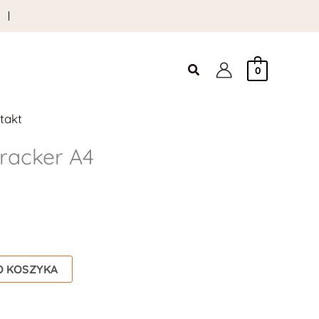
Szukaj
0
takt
racker A4
O KOSZYKA