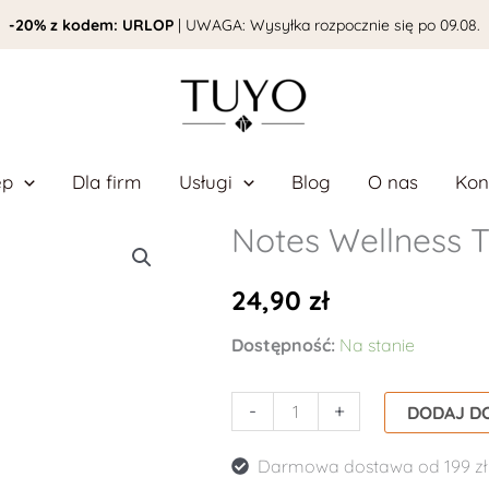
-20% z kodem: URLOP
| UWAGA: Wysyłka rozpocznie się po 09.08.
ep
Dla firm
Usługi
Blog
O nas
Kon
Notes Wellness T
ilość
Notes
24,90
zł
Wellness
Tracker
Dostępność:
Na stanie
A4
-
+
DODAJ D
Darmowa dostawa od 199 zł