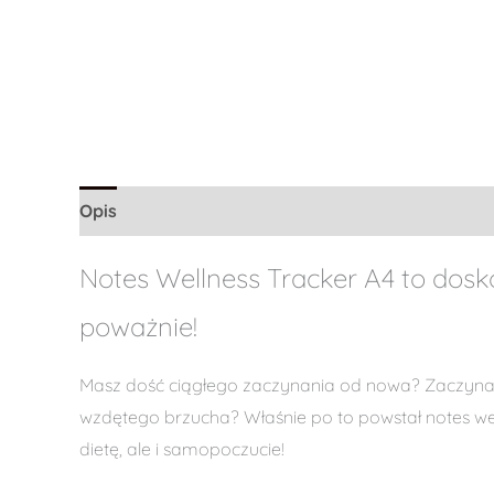
Opis
Informacje dodatkowe
Notes Wellness Tracker A4 to dosko
poważnie!
Masz dość ciągłego zaczynania od nowa? Zaczynania
wzdętego brzucha? Właśnie po to powstał notes well
dietę, ale i samopoczucie!