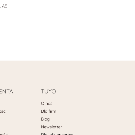
 A5
IENTA
TUYO
O nas
ości
Dla firm
Blog
Newsletter
ności
Dla influencerów