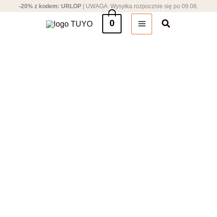
Przejdź
-20% z kodem: URLOP
| UWAGA: Wysyłka rozpocznie się po 09.08.
do
Szukaj
0
treści
Pierwotna
Aktualna
cena
cena
wynosiła:
wynosi:
129,00 zł.
89,00 zł.